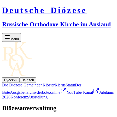
Deutsche Diözese
Russische Orthodoxe Kirche im Ausland
Menu
Русский
Deutsch
Die Diözese
Gemeinden
Klöster
Klerus
Statut
Der
Bote
Ausgabenarchiv
derbote.online
YouTube-Kanal
Jubiläum
2026
Konferenz
Ausstellung
Diözesanverwaltung