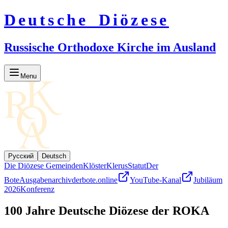
Deutsche Diözese
Russische Orthodoxe Kirche im Ausland
Menu
Русский
Deutsch
Die Diözese
Gemeinden
Klöster
Klerus
Statut
Der
Bote
Ausgabenarchiv
derbote.online
YouTube-Kanal
Jubiläum
2026
Konferenz
100 Jahre Deutsche Diözese der ROKA