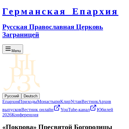
Германская Епархия
Русская Православная Церковь
Заграницей
Menu
Русский
Deutsch
Епархия
Приходы
Монастыри
Клир
Устав
Вестник
Архив
выпусков
Вестник онлайн
YouTube-канал
Юбилей
2026
Конференция
«Пoкpoвa» Пресвятoй Богородицы