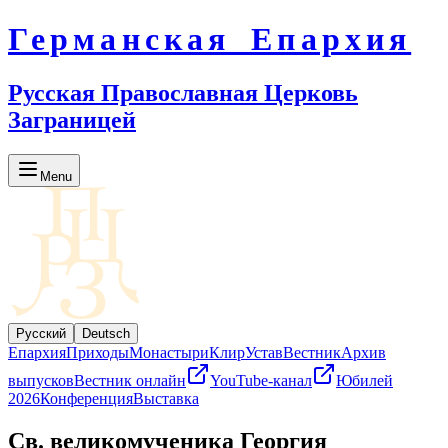
Германская Епархия
Русская Православная Церковь
Заграницей
Menu
Русский
Deutsch
Епархия
Приходы
Монастыри
Клир
Устав
Вестник
Архив
выпусков
Вестник онлайн
YouTube-канал
Юбилей
2026
Конференция
Выставка
Св. великомученика Георгия