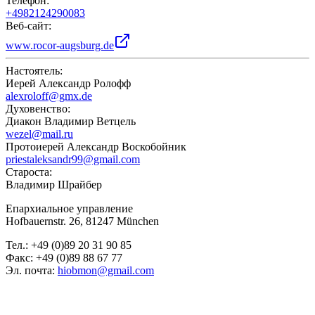
Телефон
:
+4982124290083
Веб-сайт
:
www.rocor-augsburg.de
Настоятель
:
Иерей Александр Ролофф
alexroloff@gmx.de
Духовенство
:
Диакон Владимир Ветцель
wezel@mail.ru
Протоиерей Александр Воскобойник
priestaleksandr99@gmail.com
Староста
:
Владимир Шрайбер
Епархиальное управление
Hofbauernstr. 26, 81247 München
Тел.: +49 (0)89 20 31 90 85
Факс: +49 (0)89 88 67 77
Эл. почта:
hiobmon@gmail.com