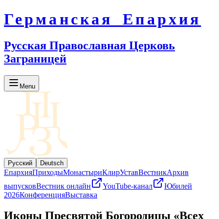
Германская Епархия
Русская Православная Церковь
Заграницей
Menu
Русский
Deutsch
Епархия
Приходы
Монастыри
Клир
Устав
Вестник
Архив
выпусков
Вестник онлайн
YouTube-канал
Юбилей
2026
Конференция
Выставка
Иконы Пресвятой Богородицы «Всех