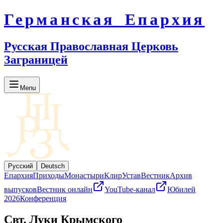
Германская Епархия
Русская Православная Церковь
Заграницей
Menu
Русский
Deutsch
Епархия
Приходы
Монастыри
Клир
Устав
Вестник
Архив
выпусков
Вестник онлайн
YouTube-канал
Юбилей
2026
Конференция
Свт. Луки Крымского