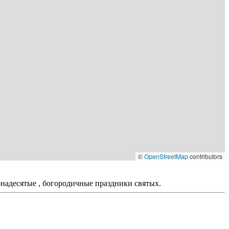
©
OpenStreetMap
contributors
вонадесятые , богородичные праздники святых.