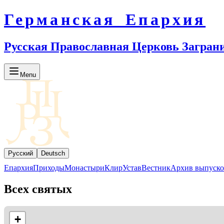
Германская Епархия
Русская Православная Церковь Загран
Menu
Русский
Deutsch
Епархия
Приходы
Монастыри
Клир
Устав
Вестник
Архив выпуско
Всех святых
+