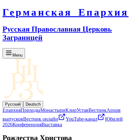
Германская Епархия
Русская Православная Церковь
Заграницей
Menu
Русский
Deutsch
Епархия
Приходы
Монастыри
Клир
Устав
Вестник
Архив
выпусков
Вестник онлайн
YouTube-канал
Юбилей
2026
Конференция
Выставка
Рождества Христова