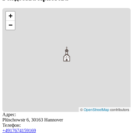
+
−
©
OpenStreetMap
contributors
Адрес
:
Plüschowstr 6, 30163 Hannover
Телефон
:
+4917674159169