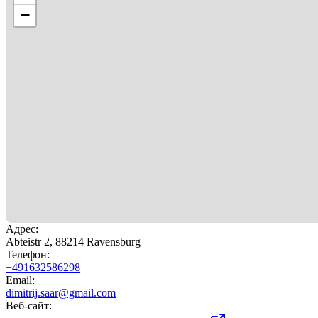
−
Адрес
:
Abteistr 2, 88214 Ravensburg
Телефон
:
+491632586298
Email:
dimitrij.saar@gmail.com
Веб-сайт
: