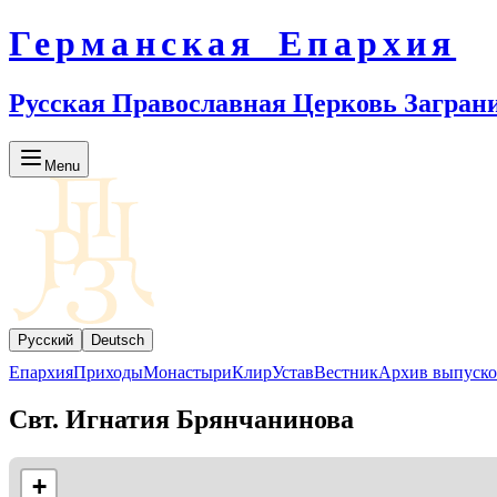
Германская Епархия
Русская Православная Церковь Загран
Menu
Русский
Deutsch
Епархия
Приходы
Монастыри
Клир
Устав
Вестник
Архив выпуско
Свт. Игнатия Брянчанинова
+